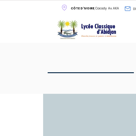
CÔTE D'IVOIRE
, Cocody Av. AKA
0