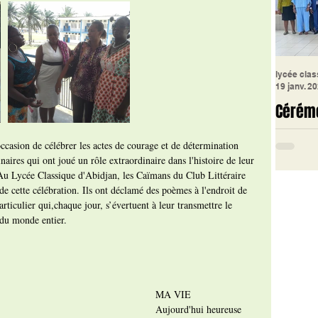
lycée clas
19 janv. 2
Cérém
retrai
ccasion de célébrer les actes de courage et de détermination 
Classi
aires qui ont joué un rôle extraordinaire dans l'histoire de leur 
u Lycée Classique d'Abidjan, les Caïmans du Club Littéraire 
Le Lycé
de cette célébration. Ils ont déclamé des poèmes à l'endroit de 
organisé
rticulier qui,chaque jour, s’évertuent à leur transmettre le 
cérémon
 du monde entier.
en l'hon
MA VIE
Aujourd'hui heureuse