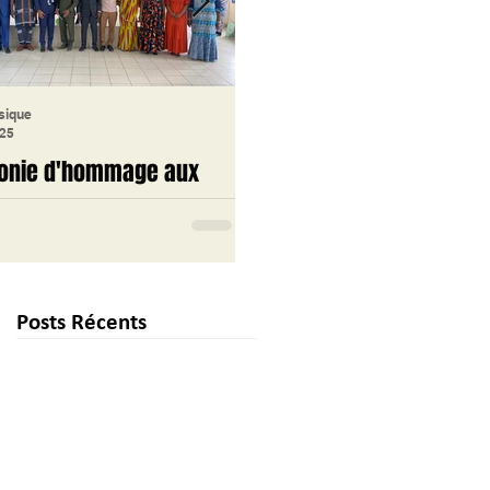
sique
lycée classique
025
16 janv. 2025
onie d'hommage aux
Journée Portes Ouvertes 
tés 2024 du Lycée
Lycée Classique d'Abidjan
que d'Abidjan
La Journée Portes Ouvertes d
Lycée Classique d'Abidjan s’e
e Classique d'Abidjan a
tenue le mercredi 15 janvier 20
 ce vendredi 17 janvier une
Posts Récents
Cet événement a débuté à 7h3
ie d'hommage solennelle
par...
neur de ses retraités de...