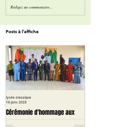
Rédigez un commentaire...
Posts à l'affiche
lycée classique
lycée classique
19 janv. 2025
16 janv. 2025
Cérémonie d'hommage aux
Journée Portes 
retraités 2024 du Lycée
Lycée Classique 