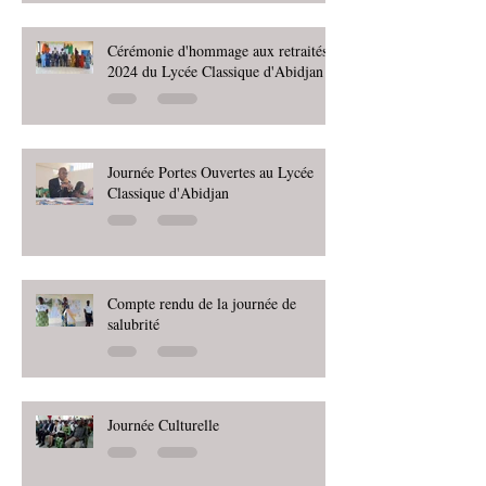
Cérémonie d'hommage aux retraités
2024 du Lycée Classique d'Abidjan
Journée Portes Ouvertes au Lycée
Classique d'Abidjan
Compte rendu de la journée de
salubrité
Journée Culturelle