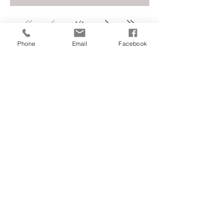
1
/
4
Phone
Email
Facebook
Archives
mai 2026
(2)
2 posts
mai 2025
(1)
1 post
janvier 2025
(2)
2 posts
juin 2018
(1)
1 post
mars 2018
(1)
1 post
février 2018
(3)
3 posts
janvier 2018
(2)
2 posts
décembre 2017
(3)
3 posts
octobre 2017
(3)
3 posts
août 2017
(3)
3 posts
juin 2017
(1)
1 post
avril 2017
(1)
1 post
mars 2017
(2)
2 posts