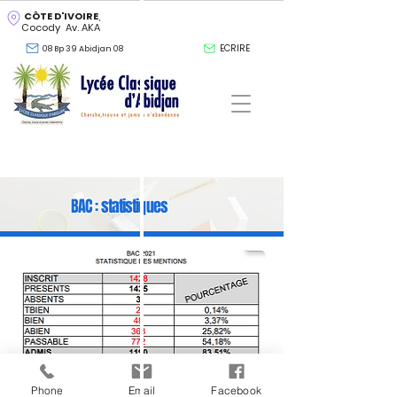
CÔTE D'IVOIRE
,
Cocody Av. AKA
ECRIRE
08 Bp 39 Abidjan 08
BAC : statistiques
Phone
Email
Facebook