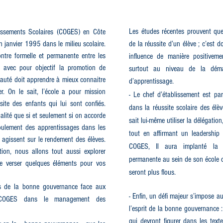
Les études récentes prouvent que 
issements Scolaires (COGES) en Côte
en janvier 1995 dans le milieu scolaire.
de la réussite d’un élève ; c’est 
ontre formelle et permanente entre les
influence de manière positiveme
le avec pour objectif la promotion de
surtout au niveau de la dém
nauté doit apprendre à mieux connaitre
d’apprentissage.
er. On le sait, l’école a pour mission
- Le chef d’établissement est pa
site des enfants qui lui sont confiés.
dans la réussite scolaire des élèv
alité que si et seulement si on accorde
sait lui-même utiliser la délégation
roulement des apprentissages dans les
tout en affirmant un leadership 
 agissent sur le rendement des élèves.
COGES, Il aura implanté la
tion, nous allons tout aussi explorer
permanente au sein de son école ca
e verser quelques éléments pour vos
seront plus flous.
ts de la bonne gouvernance face aux
- Enfin, un défi majeur s’impose a
s COGES dans le management des
l’esprit de la bonne gouvernance :
qui devront figurer dans les text