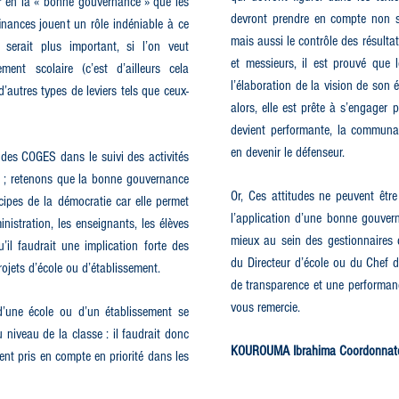
oir en la « bonne gouvernance » que les
devront prendre en compte non s
finances jouent un rôle indéniable à ce
mais aussi le contrôle des résult
serait plus important, si l’on veut
et messieurs, il est prouvé que
ement scolaire (c’est d’ailleurs cela
l’élaboration de la vision de son é
’autres types de leviers tels que ceux-
alors, elle est prête à s’engager p
devient performante, la communa
en devenir le défenseur.
e des COGES dans le suivi des activités
on ; retenons que la bonne gouvernance
Or, Ces attitudes ne peuvent êt
ncipes de la démocratie car elle permet
l’application d’une bonne gouver
inistration, les enseignants, les élèves
mieux au sein des gestionnaire
’il faudrait une implication forte des
du Directeur d’école ou du Chef d
rojets d’école ou d’établissement.
de transparence et une performanc
vous remercie.
 d’une école ou d’un établissement se
 niveau de la classe : il faudrait donc
KOUROUMA Ibrahima Coordonnateur
nt pris en compte en priorité dans les