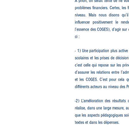
A priori, on serait tenté de ne v
problèmes financiers. Certes, les 
niveau. Mais nous disons qu’il 
influencer positivement le rend
l’essence des COGES), d’agir sur d
ci :
- 1) Une participation plus activ
scolaires et les prises de décisi
c’est celle qui repose sur les pri
d’assurer les relations entre l’adm
et les COGES. C’est pour cela qu
différents acteurs au niveau des P
-2) L’amélioration des résultats
réalise, dans une large mesure, au
que les aspects pédagogiques soie
textes et dans les dépenses.