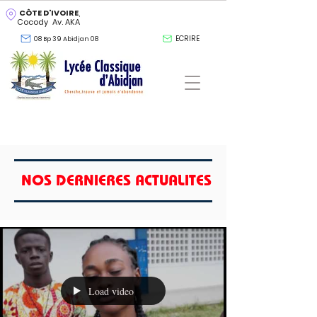
CÔTE D'IVOIRE
,
Cocody Av. AKA
ECRIRE
08 Bp 39 Abidjan 08
NOS DERNIERES ACTUALITES
Load video