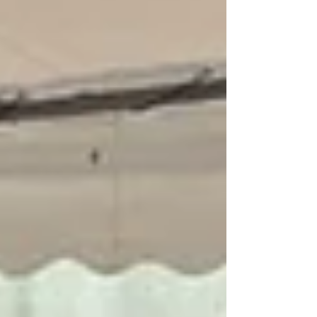
Protocole (08h00 - 10h05) La matinée a débuté par un
volet à la fois sportif et officiel, visant à mobiliser la
communauté scolaire dès les premières heures