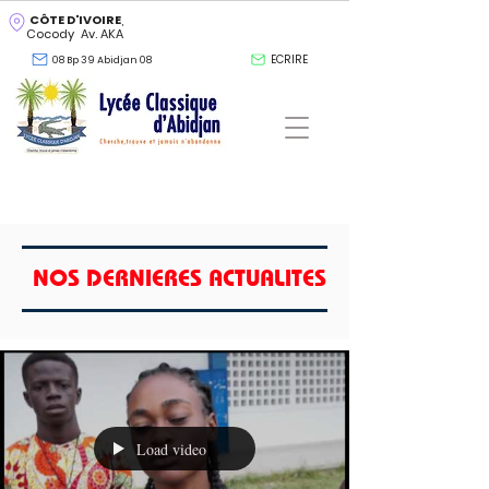
CÔTE D'IVOIRE
,
Cocody Av. AKA
ECRIRE
08 Bp 39 Abidjan 08
NOS DERNIERES ACTUALITES
Load video