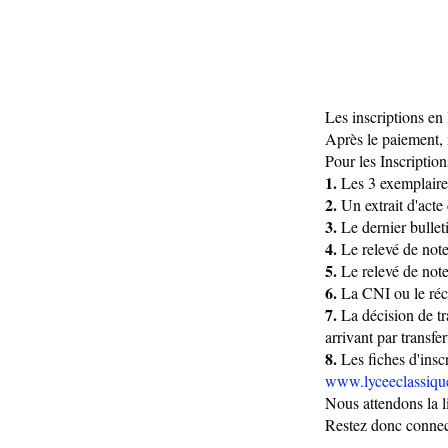
Les inscriptions e
Après le paiement, 
Pour les Inscriptio
1.
Les 3 exemplaires
2.
Un extrait d'acte
3.
Le dernier bullet
4.
Le relevé de note
5.
Le relevé de not
6.
La CNI ou le réc
7.
La décision de tr
arrivant par transfer
8.
Les fiches d'inscr
www.lyceeclassique
Nous attendons la l
Restez donc connect