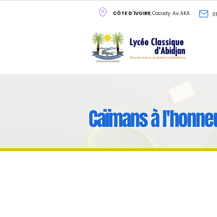
CÔTE D'IVOIRE
, Cocody Av. AKA
0
Caïmans à l'honne