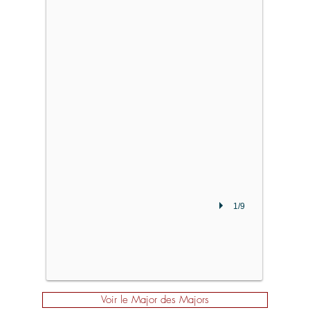
Moyenne:
17.43
1/9
Voir le Major des Majors