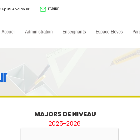
ECRIRE
8 Bp 39 Abidjan 08
Accueil
Administration
Enseignants
Espace Elèves
Par
ur
ABY
TOPE
JUNIOR
MAJORS DE NIVEAU
CHRIST
2025-2026
E.
Classe:
2C4