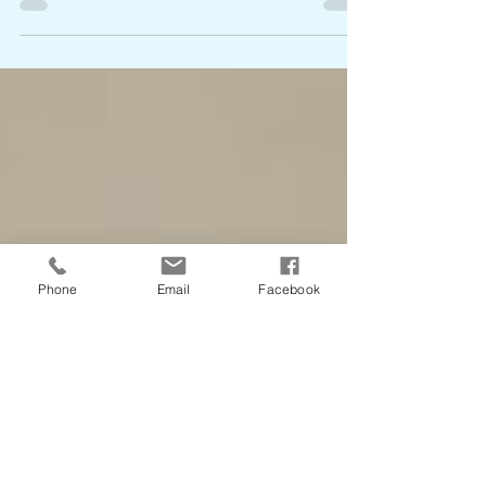
d'Abidjan s’est tenue le mercredi 15 janvier 2025. Cet
événement a débuté à 7h30 par...
Phone
Email
Facebook