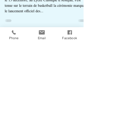
Lancement des activités des clubs
du Lycée
le 13 décembre, au Lycée Classique d'Abidjan, s'est
tenue sur le terrain de basketball la cérémonie marquant
le lancement officiel des...
Phone
Email
Facebook