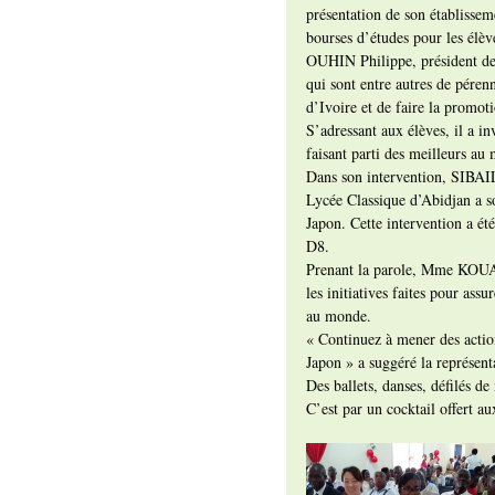
présentation de son établissem
bourses d’études pour les élèv
OUHIN Philippe, président de l
qui sont entre autres de péren
d’Ivoire et de faire la promot
S’adressant aux élèves, il a in
faisant parti des meilleurs au
Dans son intervention, SIBAIL
Lycée Classique d’Abidjan a so
Japon. Cette intervention a é
D8.
Prenant la parole, Mme KOUAM
les initiatives faites pour ass
au monde.
« Continuez à mener des action
Japon » a suggéré la représent
Des ballets, danses, défilés d
C’est par un cocktail offert au