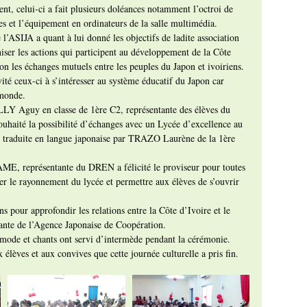
ent, celui-ci a fait plusieurs doléances notamment l’octroi de 
es et l’équipement en ordinateurs de la salle multimédia.
’ASIJA a quant à lui donné les objectifs de ladite association 
niser les actions qui participent au développement de la Côte 
ion les échanges mutuels entre les peuples du Japon et ivoiriens. 
vité ceux-ci à s’intéresser au système éducatif du Japon car 
 monde.
LY Aguy en classe de 1ère C2, représentante des élèves du 
uhaité la possibilité d’échanges avec un Lycée d’excellence au 
té traduite en langue japonaise par TRAZO Laurène de la 1ère 
E, représentante du DREN a félicité le proviseur pour toutes 
urer le rayonnement du lycée et permettre aux élèves de s’ouvrir 
s pour approfondir les relations entre la Côte d’Ivoire et le 
ante de l’Agence Japonaise de Coopération.  
e mode et chants ont servi d’intermède pendant la cérémonie.
x élèves et aux convives que cette journée culturelle a pris fin.