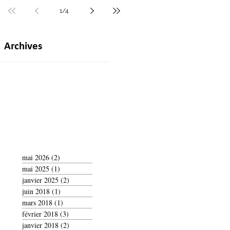
1
/
4
Archives
mai 2026
(2)
2 posts
mai 2025
(1)
1 post
janvier 2025
(2)
2 posts
juin 2018
(1)
1 post
mars 2018
(1)
1 post
février 2018
(3)
3 posts
janvier 2018
(2)
2 posts