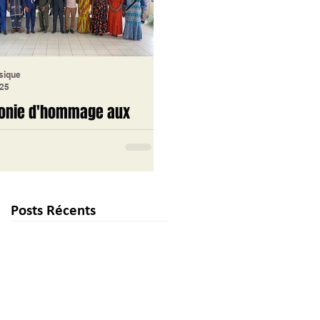
sique
lycée classique
025
16 janv. 2025
onie d'hommage aux
Journée Portes Ouvertes 
tés 2024 du Lycée
Lycée Classique d'Abidjan
que d'Abidjan
La Journée Portes Ouvertes d
Lycée Classique d'Abidjan s’e
e Classique d'Abidjan a
tenue le mercredi 15 janvier 20
 ce vendredi 17 janvier une
Posts Récents
Cet événement a débuté à 7h3
ie d'hommage solennelle
par...
neur de ses retraités de...